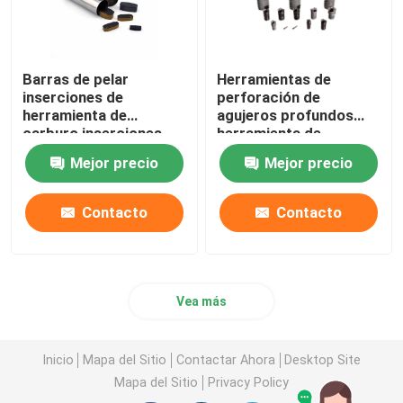
Barras de pelar
Herramientas de
inserciones de
perforación de
herramienta de
agujeros profundos
carburo inserciones
herramienta de
GY7650 GY7659 acero
carburo inserta la
Mejor precio
Mejor precio
de alta dureza
perforación de reing
Contacto
Contacto
Vea más
Inicio
Mapa del Sitio
Contactar Ahora
Desktop Site
Mapa del Sitio
Privacy Policy