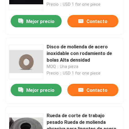
Precio：USD 1 for one piece
Sobre nosotros
Mejor precio
Contacto
Recorrido por la fábrica
Disco de molienda de acero
Control de calidad
inoxidable con rodamiento de
bolas Alta densidad
MOQ：Una pieza
Contacta con nosotros
Precio：USD 1 for one piece
Solicitar una cita
Mejor precio
Contacto
Abrasivos industriales
Rueda de corte de trabajo
pesado Rueda de molienda
Abrasivos revestidos
abrasiva para lingotes de acero