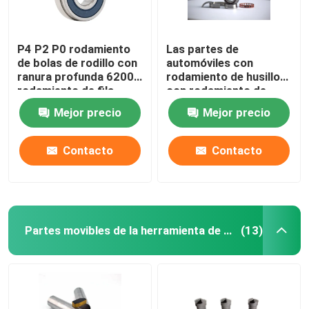
P4 P2 P0 rodamiento
Las partes de
de bolas de rodillo con
automóviles con
ranura profunda 6200
rodamiento de husillo
rodamiento de fila
con rodamiento de
única
bola de contacto
Mejor precio
Mejor precio
angular sellado 70, 72,
718, 719 para
máquinas herramienta
Contacto
Contacto
Sp
Partes movibles de la herramienta de carburo
(13)