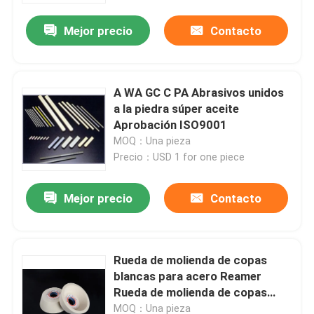
de acero y las piezas de acero y
las piezas de acero y las piezas
Mejor precio
Contacto
de acero y las piezas de acero y
las piezas de acero y de acero.
A WA GC C PA Abrasivos unidos
a la piedra súper aceite
Aprobación ISO9001
MOQ：Una pieza
Precio：USD 1 for one piece
Mejor precio
Contacto
En casa
Rueda de molienda de copas
Productos
blancas para acero Reamer
Rueda de molienda de copas
disco
Los vídeos
MOQ：Una pieza