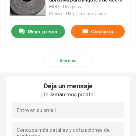
MOQ：Una pieza
Precio：USD 1 for one piece
Abrasivos unidos
Mejor precio
Contacto
Los rodamientos de bolas de rodillo
Partes movibles de la herramienta de carburo
Vea más
Abrasivos de unión de resina
Deja un mensaje
Abrasivos de unión metálica
¡Te llamaremos pronto!
Instrumento de medición de rodamientos
Abrasivos aglomerados vitrificados