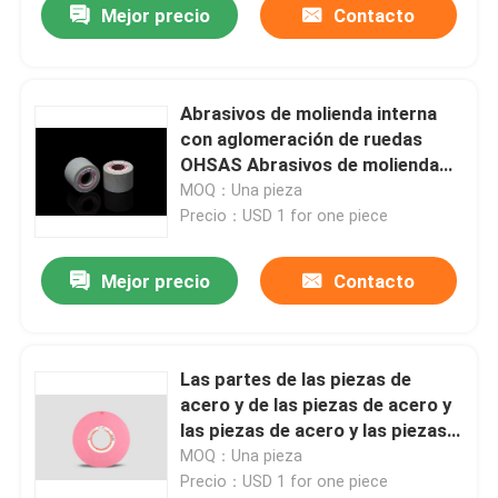
Mejor precio
Contacto
Abrasivos de molienda interna
con aglomeración de ruedas
OHSAS Abrasivos de molienda
interna
MOQ：Una pieza
Precio：USD 1 for one piece
Mejor precio
Contacto
Las partes de las piezas de
acero y de las piezas de acero y
las piezas de acero y las piezas
de acero y las piezas de acero y
MOQ：Una pieza
las piezas de acero y las piezas
Precio：USD 1 for one piece