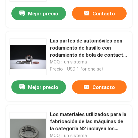
Mejor precio
Contacto
Las partes de automóviles con
rodamiento de husillo con
rodamiento de bola de contacto
angular sellado 70, 72, 718, 719
MOQ：un sistema
para máquinas herramienta Sp
Precio：USD 1 for one set
Mejor precio
Contacto
En casa
Los materiales utilizados para la
Productos
fabricación de las máquinas de
la categoría N2 incluyen los
componentes de las máquinas
Los vídeos
MOQ：un sistema