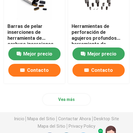
Barras de pelar
Herramientas de
inserciones de
perforación de
herramienta de
agujeros profundos
carburo inserciones
herramienta de
GY7650 GY7659 acero
carburo inserta la
Mejor precio
Mejor precio
de alta dureza
perforación de reing
Contacto
Contacto
Vea más
Inicio
Mapa del Sitio
Contactar Ahora
Desktop Site
Mapa del Sitio
Privacy Policy