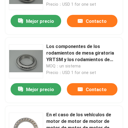
de la categoría N3.
Precio：USD 1 for one set
Sobre nosotros
Mejor precio
Contacto
Recorrido por la fábrica
Los componentes de los
Control de calidad
rodamientos de mesa giratoria
YRTSM y los rodamientos de
bolas de rodamiento YRTSM395
MOQ：un sistema
Contacta con nosotros
38-1080KN
Precio：USD 1 for one set
Solicitar una cita
Mejor precio
Contacto
Abrasivos industriales
En el caso de los vehículos de
motor de motor de motor de
Abrasivos revestidos
motor de motor de motor de