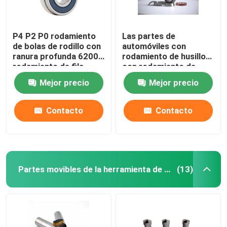
P4 P2 P0 rodamiento
Las partes de
de bolas de rodillo con
automóviles con
ranura profunda 6200
rodamiento de husillo
rodamiento de fila
con rodamiento de
única
bola de contacto
Mejor precio
Mejor precio
angular sellado 70, 72,
718, 719 para
máquinas herramienta
Contacto
Contacto
Sp
Partes movibles de la herramienta de carburo
(13)