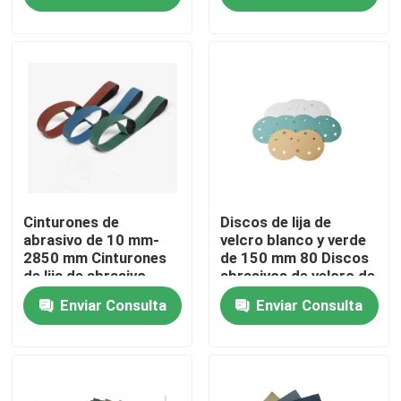
Sobre nosotros
Recorrido por la fábrica
Control de calidad
Contacta con nosotros
Cinturones de
Discos de lija de
abrasivo de 10 mm-
velcro blanco y verde
2850 mm Cinturones
de 150 mm 80 Discos
de lija de abrasivo
abrasivos de velcro de
Solicitar una cita
recubiertos para
arena
Enviar Consulta
Enviar Consulta
metal
Abrasivos industriales
Abrasivos revestidos