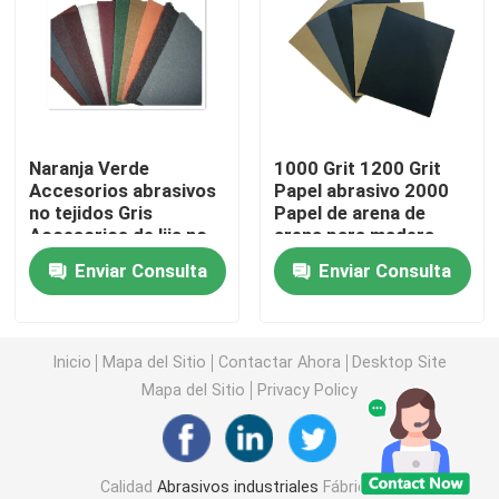
Abrasivos unidos
Los rodamientos de bolas de rodillo
Naranja Verde
1000 Grit 1200 Grit
Accesorios abrasivos
Papel abrasivo 2000
Partes movibles de la herramienta de carburo
no tejidos Gris
Papel de arena de
Accesorios de lija no
arena para madera
tejidos
Abrasivos de unión de resina
Enviar Consulta
Enviar Consulta
Abrasivos de unión metálica
Inicio
Mapa del Sitio
Contactar Ahora
Desktop Site
Mapa del Sitio
Privacy Policy
Instrumento de medición de rodamientos
Abrasivos aglomerados vitrificados
Calidad
Abrasivos industriales
Fábrica De