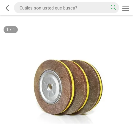
1
/
1