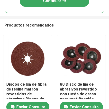
Continuar
Productos recomendados
En casa
Discos de lija de fibra
80 Disco de lija de
de resina marrón
abrasivos revestido
Productos
revestidos de
con rueda de grano
abrasivos Discos de
para rectificación
fibra para molinillo de
versátil
Enviar Consulta
Enviar Consulta
Los vídeos
ángulos