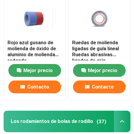
Sobre nosotros
Recorrido por la fábrica
Rojo azul gusano de
Ruedas de molienda
molienda de óxido de
ligadas de guía lineal
aluminio de molienda
Ruedas abrasivas
Control de calidad
redonda
ligadas de gris
Mejor precio
Mejor precio
Contacta con nosotros
Contacto
Contacto
Solicitar una cita
Abrasivos industriales
Los rodamientos de bolas de rodillo
(37)
Abrasivos revestidos