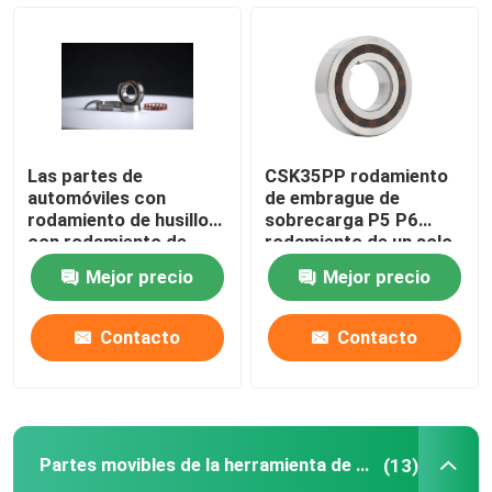
Abrasivos unidos
Los rodamientos de bolas de rodillo
Las partes de
CSK35PP rodamiento
Partes movibles de la herramienta de carburo
automóviles con
de embrague de
rodamiento de husillo
sobrecarga P5 P6
con rodamiento de
rodamiento de un solo
bola de contacto
sentido
Abrasivos de unión de resina
Mejor precio
Mejor precio
angular sellado 70, 72,
718, 719 para
máquinas herramienta
Abrasivos de unión metálica
Contacto
Contacto
Sp
Instrumento de medición de rodamientos
Partes movibles de la herramienta de carburo
(13)
Abrasivos aglomerados vitrificados