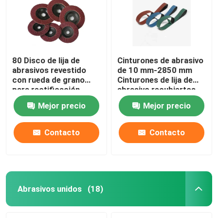
80 Disco de lija de
Cinturones de abrasivo
abrasivos revestido
de 10 mm-2850 mm
con rueda de grano
Cinturones de lija de
para rectificación
abrasivo recubiertos
versátil
para metal
Mejor precio
Mejor precio
Contacto
Contacto
En casa
Productos
Abrasivos unidos
(18)
Los vídeos