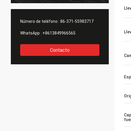
Lle
Número de teléfono :
86-371-55983717
Lle
WhatsApp :
+8613849966565
Contacto
Ca
Esp
Ori
Cap
fue