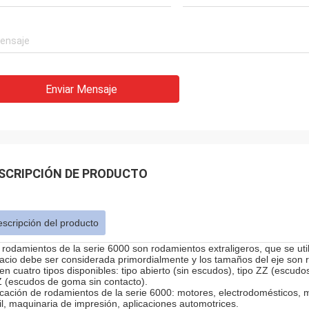
Enviar Mensaje
SCRIPCIÓN DE PRODUCTO
scripción del producto
 rodamientos de la serie 6000 son rodamientos extraligeros, que se uti
acio debe ser considerada primordialmente y los tamaños del eje son 
nen cuatro tipos disponibles: tipo abierto (sin escudos), tipo ZZ (escudo
 (escudos de goma sin contacto).
icación de rodamientos de la serie 6000: motores, electrodomésticos, m
til, maquinaria de impresión, aplicaciones automotrices.