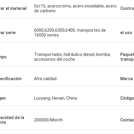
Gcr15, acerocromo, acero inoxidable, acero
var el material
Contro
de carbono
6000,6200,6300,6400, transportes de
var serie
el uso
16000 series
Transportador, hidráulico diesel, bomba,
Paquet
mpo
accesorios del coche
transp
ecificación
Alta calidad
Marca 
gen
Luoyang, Henan, China
Código
acidad de la
200000/Month
Contac
nte