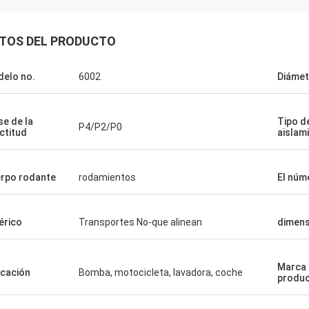
TOS DEL PRODUCTO
elo no.
6002
Diámet
se de la
Tipo d
P4/P2/P0
ctitud
aislam
rpo rodante
rodamientos
El núme
érico
Transportes No-que alinean
dimens
Maria
idad es muy buena y estable.
s contentos con el equipo con el
Marca 
icación
Bomba, motocicleta, lavadora, coche
abajamos. Esperamos continuar
produ
ando en el negocio durante
 años. Gracias, muchachos.