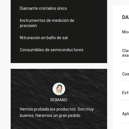
Diamante cristalino único
DA
Instrumentos de medición de
precisión
Mod
Nitruración en baño de sal
Consumibles de semiconductores
Cla
exa
Cue
Esf
ROMANO
La cal
Hemos probado los productos. Son muy
Estamo
Apl
buenos. Haremos un gran pedido.
que tr
cooper
muchos