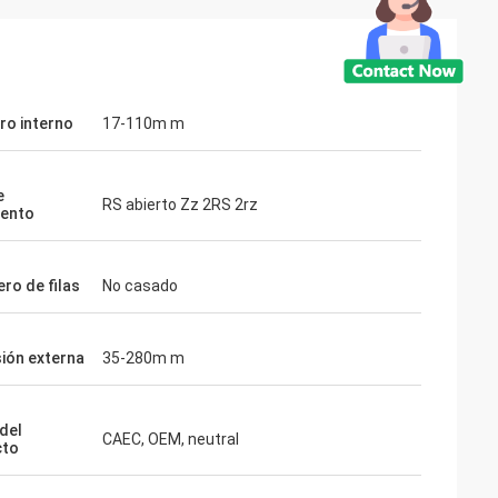
ro interno
17-110m m
e
RS abierto Zz 2RS 2rz
iento
ro de filas
No casado
ión externa
35-280m m
del
CAEC, OEM, neutral
cto