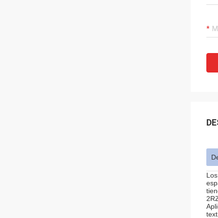
DE
De
Los
esp
tie
2RZ
Apl
tex