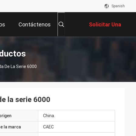
Spanish
os
Contáctenos
Solicitar Una
Cotización
oductos
a De La Serie 6000
e la serie 6000
origen
China.
e la marca
CAEC