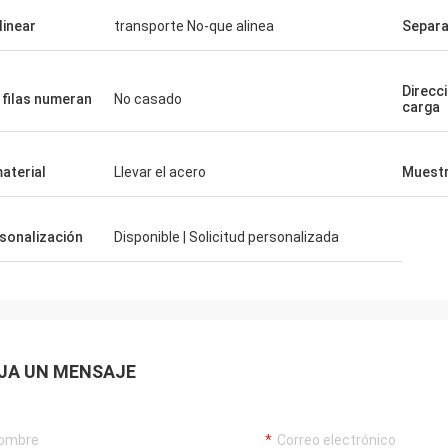
linear
transporte No-que alinea
Separ
Direcci
 filas numeran
No casado
carga
material
Llevar el acero
Muest
sonalización
Disponible | Solicitud personalizada
JA UN MENSAJE