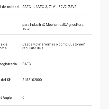
l de calidad
ABEC-1, ABEC-3, Z1V1, Z2V2, Z3V3
para Industry& Mechanical&Agriculture,
auto
e de
Casos y plataformas o como Customer′
orte
requisito de s
registrada
CAEC
 del SH
8482102000
t Angle
0