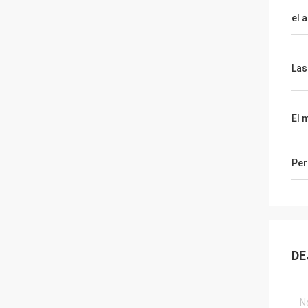
el a
Las
El 
Per
DE