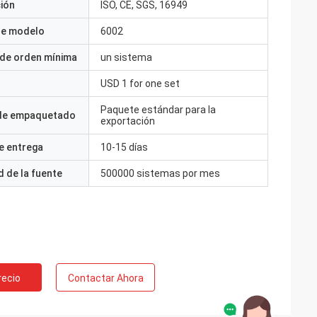
ción
ISO, CE, SGS, 16949
e modelo
6002
 de orden mínima
un sistema
USD 1 for one set
Paquete estándar para la
 de empaquetado
exportación
e entrega
10-15 días
 de la fuente
500000 sistemas por mes
recio
Contactar Ahora