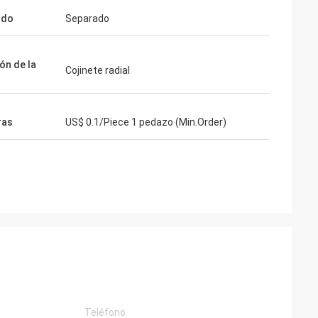
ado
Separado
ón de la
Cojinete radial
ras
US$ 0.1/Piece 1 pedazo (Min.Order)